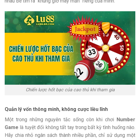
nhau để tìm ra “khung giờ may mắn” riêng của mình.
Chiến lược hốt bạc của cao thủ khi tham gia
Quản lý vốn thông minh, không cược liều lĩnh
Một trong những nguyên tắc sống còn khi chơi
Number
Game
là tuyệt đối không tất tay trong bất kỳ tình huống nào.
Hãy chia nhỏ ngân sách thành nhiều phần, chỉ sử dụng một