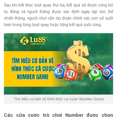
Sau khi kết thúc lượt quay thứ ba, kết quả sẽ được công bố
tự động và người thắng được xác định ngay lập tức. Để
chiến thắng, người chơi cần dự đoán chính xác con số xuất
hiện trong từng lượt quay hoặc tổng kết quả cuối cùng.
Tìm hiểu cơ bản về hình thức cá cược Number Game
Các cửa cược trò chơi Number được chọn