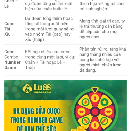
Chẵn –
dự đoán tổng số lần xuất
thích hợp với người chơi
Lẻ
hiện của chẵn hoặc lẻ.
có kinh nghiệm.
Dự đoán tổng điểm hoặc
Mang tính giải trí cao, tỷ
Cược
tổng số bóng xuất hiện
lệ trả thưởng cân bằng,
Tài –
trong một lượt quay sẽ rơi
dễ tiếp cận cho mọi
Xỉu
vào nhóm Tài (cao) hay
người chơi.
Xỉu (thấp).
Phân tán rủi ro, tăng khả
Cược
Kết hợp nhiều cửa cược
năng thắng nhiều cửa
Combo
trong cùng một lượt, ví dụ:
cùng lúc; phù hợp với
Number
Chẵn + Tài hoặc Lẻ +
người thích chiến lược
Game
Thấp.
đa dạng.