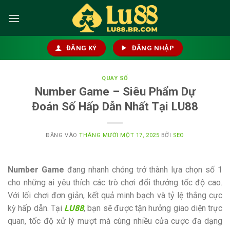
Bỏ
qua
nội
dung
ĐĂNG KÝ
ĐĂNG NHẬP
QUAY SỐ
Number Game – Siêu Phẩm Dự
Đoán Số Hấp Dẫn Nhất Tại LU88
ĐĂNG VÀO
THÁNG MƯỜI MỘT 17, 2025
BỞI
SEO
Number Game
đang nhanh chóng trở thành lựa chọn số 1
cho những ai yêu thích các trò chơi đổi thưởng tốc độ cao.
Với lối chơi đơn giản, kết quả minh bạch và tỷ lệ thắng cực
kỳ hấp dẫn. Tại
LU88
, bạn sẽ được tận hưởng giao diện trực
quan, tốc độ xử lý mượt mà cùng nhiều cửa cược đa dạng