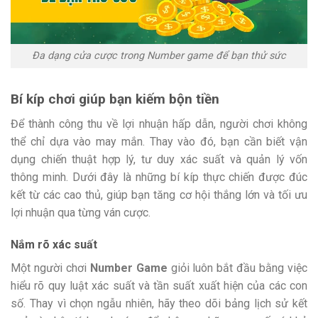
Đa dạng cửa cược trong Number game để bạn thử sức
Bí kíp chơi giúp bạn kiếm bộn tiền
Để thành công thu về lợi nhuận hấp dẫn, người chơi không
thể chỉ dựa vào may mắn. Thay vào đó, bạn cần biết vận
dụng chiến thuật hợp lý, tư duy xác suất và quản lý vốn
thông minh. Dưới đây là những bí kíp thực chiến được đúc
kết từ các cao thủ, giúp bạn tăng cơ hội thắng lớn và tối ưu
lợi nhuận qua từng ván cược.
Nắm rõ xác suất
Một người chơi
Number Game
giỏi luôn bắt đầu bằng việc
hiểu rõ quy luật xác suất và tần suất xuất hiện của các con
số. Thay vì chọn ngẫu nhiên, hãy theo dõi bảng lịch sử kết